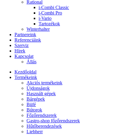
Rational
i-Combi Classic
i-Combi Pro
i-Vario
Tartozékok
Winterhalter
Partnereink
Referenciáink
Szerviz
Hírek
Kapcsolat
Állás
Kezdőoldal
Termékeink
Akciós termékeink
Újdonságok
Használt gépek
Bárgépek
Büfé
Bútorok
Főzőrendszerek
Gastro-shop főzőrendszerek
Hűtőberendezések
Liebherr