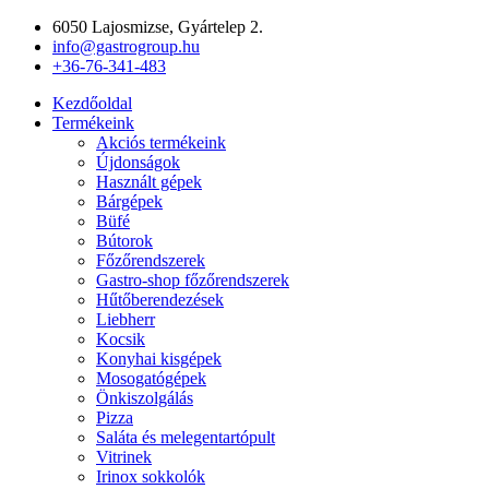
Ugrás
6050 Lajosmizse, Gyártelep 2.
a
info@gastrogroup.hu
tartalomhoz
+36-76-341-483
Kezdőoldal
Termékeink
Akciós termékeink
Újdonságok
Használt gépek
Bárgépek
Büfé
Bútorok
Főzőrendszerek
Gastro-shop főzőrendszerek
Hűtőberendezések
Liebherr
Kocsik
Konyhai kisgépek
Mosogatógépek
Önkiszolgálás
Pizza
Saláta és melegentartópult
Vitrinek
Irinox sokkolók