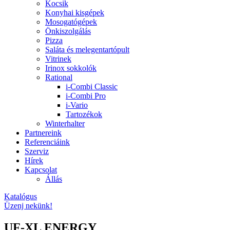
Kocsik
Konyhai kisgépek
Mosogatógépek
Önkiszolgálás
Pizza
Saláta és melegentartópult
Vitrinek
Irinox sokkolók
Rational
i-Combi Classic
i-Combi Pro
i-Vario
Tartozékok
Winterhalter
Partnereink
Referenciáink
Szerviz
Hírek
Kapcsolat
Állás
Katalógus
Üzenj nekünk!
UF-XL ENERGY