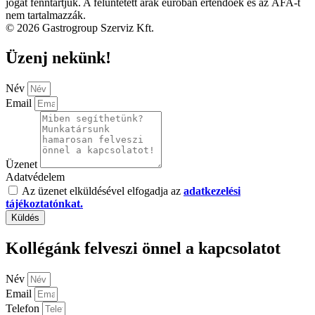
jogát fenntartjuk. A felüntetett árak euróban értendőek és az ÁFA-t
nem tartalmazzák.
© 2026 Gastrogroup Szerviz Kft.
Üzenj nekünk!
Név
Email
Üzenet
Adatvédelem
Az üzenet elküldésével elfogadja az
adatkezelési
tájékoztatónkat.
Küldés
Kollégánk felveszi önnel a kapcsolatot
Név
Email
Telefon