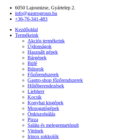
Ugrás
6050 Lajosmizse, Gyártelep 2.
a
info@gastrogroup.hu
tartalomhoz
+36-76-341-483
Kezdőoldal
Termékeink
Akciós termékeink
Újdonságok
Használt gépek
Bárgépek
Büfé
Bútorok
Főzőrendszerek
Gastro-shop főzőrendszerek
Hűtőberendezések
Liebherr
Kocsik
Konyhai kisgépek
Mosogatógépek
Önkiszolgálás
Pizza
Saláta és melegentartópult
Vitrinek
Irinox sokkolók