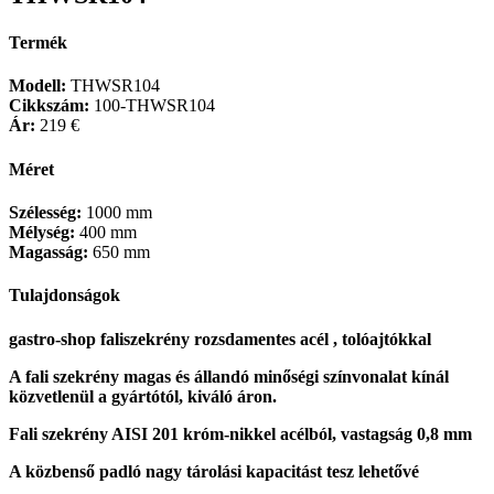
Termék
Modell:
THWSR104
Cikkszám:
100-THWSR104
Ár:
219 €
Méret
Szélesség:
1000 mm
Mélység:
400 mm
Magasság:
650 mm
Tulajdonságok
gastro-shop faliszekrény rozsdamentes acél , tolóajtókkal
A fali szekrény magas és állandó minőségi színvonalat kínál
közvetlenül a gyártótól, kiváló áron.
Fali szekrény AISI 201 króm-nikkel acélból, vastagság 0,8 mm
A közbenső padló nagy tárolási kapacitást tesz lehetővé