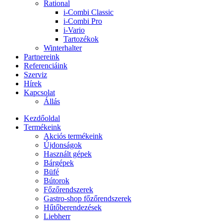
Rational
i-Combi Classic
i-Combi Pro
i-Vario
Tartozékok
Winterhalter
Partnereink
Referenciáink
Szerviz
Hírek
Kapcsolat
Állás
Kezdőoldal
Termékeink
Akciós termékeink
Újdonságok
Használt gépek
Bárgépek
Büfé
Bútorok
Főzőrendszerek
Gastro-shop főzőrendszerek
Hűtőberendezések
Liebherr