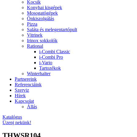
Kocsik
Konyhai kisgépek
Mosogatógépek
Önkiszolgálás
Pizza
Saláta és melegentartópult
Vitrinek
Irinox sokkolók
Rational
i-Combi Classic
i-Combi Pro
i-Vario
Tartozékok
Winterhalter
Partnereink
Referenciáink
Szerviz
Hírek
Kapcsolat
Állás
Katalógus
Üzenj nekünk!
THWSR104