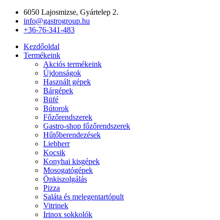
Ugrás
6050 Lajosmizse, Gyártelep 2.
a
info@gastrogroup.hu
tartalomhoz
+36-76-341-483
Kezdőoldal
Termékeink
Akciós termékeink
Újdonságok
Használt gépek
Bárgépek
Büfé
Bútorok
Főzőrendszerek
Gastro-shop főzőrendszerek
Hűtőberendezések
Liebherr
Kocsik
Konyhai kisgépek
Mosogatógépek
Önkiszolgálás
Pizza
Saláta és melegentartópult
Vitrinek
Irinox sokkolók