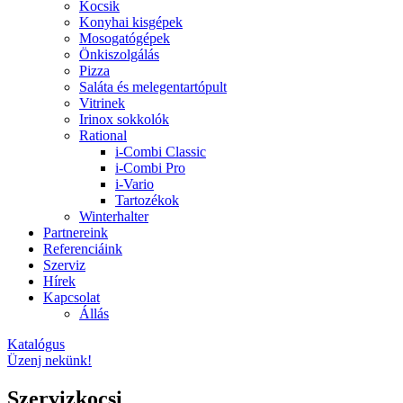
Kocsik
Konyhai kisgépek
Mosogatógépek
Önkiszolgálás
Pizza
Saláta és melegentartópult
Vitrinek
Irinox sokkolók
Rational
i-Combi Classic
i-Combi Pro
i-Vario
Tartozékok
Winterhalter
Partnereink
Referenciáink
Szerviz
Hírek
Kapcsolat
Állás
Katalógus
Üzenj nekünk!
Szervizkocsi