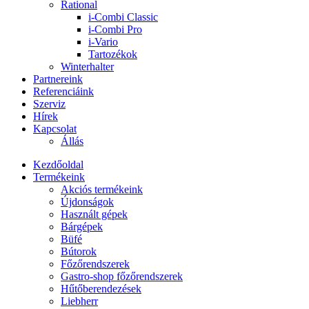
Rational
i-Combi Classic
i-Combi Pro
i-Vario
Tartozékok
Winterhalter
Partnereink
Referenciáink
Szerviz
Hírek
Kapcsolat
Állás
Kezdőoldal
Termékeink
Akciós termékeink
Újdonságok
Használt gépek
Bárgépek
Büfé
Bútorok
Főzőrendszerek
Gastro-shop főzőrendszerek
Hűtőberendezések
Liebherr