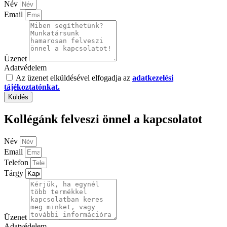
Név
Email
Üzenet
Adatvédelem
Az üzenet elküldésével elfogadja az
adatkezelési
tájékoztatónkat.
Küldés
Kollégánk felveszi önnel a kapcsolatot
Név
Email
Telefon
Tárgy
Üzenet
Adatvédelem