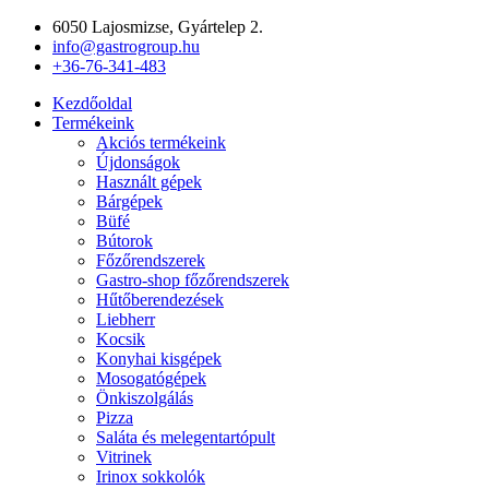
Ugrás
6050 Lajosmizse, Gyártelep 2.
a
info@gastrogroup.hu
tartalomhoz
+36-76-341-483
Kezdőoldal
Termékeink
Akciós termékeink
Újdonságok
Használt gépek
Bárgépek
Büfé
Bútorok
Főzőrendszerek
Gastro-shop főzőrendszerek
Hűtőberendezések
Liebherr
Kocsik
Konyhai kisgépek
Mosogatógépek
Önkiszolgálás
Pizza
Saláta és melegentartópult
Vitrinek
Irinox sokkolók