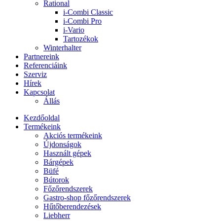
Rational
i-Combi Classic
i-Combi Pro
i-Vario
Tartozékok
Winterhalter
Partnereink
Referenciáink
Szerviz
Hírek
Kapcsolat
Állás
Kezdőoldal
Termékeink
Akciós termékeink
Újdonságok
Használt gépek
Bárgépek
Büfé
Bútorok
Főzőrendszerek
Gastro-shop főzőrendszerek
Hűtőberendezések
Liebherr