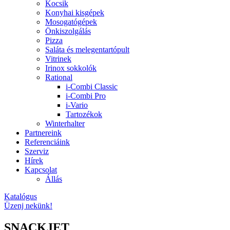
Kocsik
Konyhai kisgépek
Mosogatógépek
Önkiszolgálás
Pizza
Saláta és melegentartópult
Vitrinek
Irinox sokkolók
Rational
i-Combi Classic
i-Combi Pro
i-Vario
Tartozékok
Winterhalter
Partnereink
Referenciáink
Szerviz
Hírek
Kapcsolat
Állás
Katalógus
Üzenj nekünk!
SNACKJET