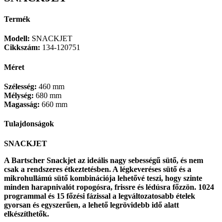
Termék
Modell:
SNACKJET
Cikkszám:
134-120751
Méret
Szélesség:
460 mm
Mélység:
680 mm
Magasság:
660 mm
Tulajdonságok
SNACKJET
A Bartscher Snackjet az ideális nagy sebességű sütő, és nem
csak a rendszeres étkeztetésben. A légkeveréses sütő és a
mikrohullámú sütő kombinációja lehetővé teszi, hogy szinte
minden harapnivalót ropogósra, frissre és lédúsra főzzön. 1024
programmal és 15 főzési fázissal a legváltozatosabb ételek
gyorsan és egyszerűen, a lehető legrövidebb idő alatt
elkészíthetők.