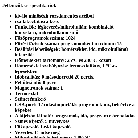
Jellemzők és specifikációk
kiváló minőségű rozsdamentes acélból
csatlakoztatásra kész
Funkciók: légkeverés/mikrohullám kombináció,
konvekció, mikrohullámú sütő
Főzőprogramok száma: 1024
Főzési fázisok száma: programonként maximum 15
Beállítási lehetőségek: hőmérséklet, idő, mikrohullámú
intenzitás
Hőmérséklet-tartomány: 25°C és 280°C között
Hőmérséklet szabályozás: termosztatikus, 1 °C-os
lépésekben
Időbeállítás: 0 másodperctől 20 percig
Felfűtési idő: 8 perc
Magnetronok száma: 1
Termosztát
Szünet funkció
USB-port: Tárolás/importálás programokhoz, beleértve a
képeket
A kijelzőn látható: programok, idő, program előrehaladás
Színes kijelző, 5 hüvelykes
Főkapcsoló, be/ki kapcsoló
Vezérlés: Érintse meg
Mikrohullámú teljesítmény: 1200 W