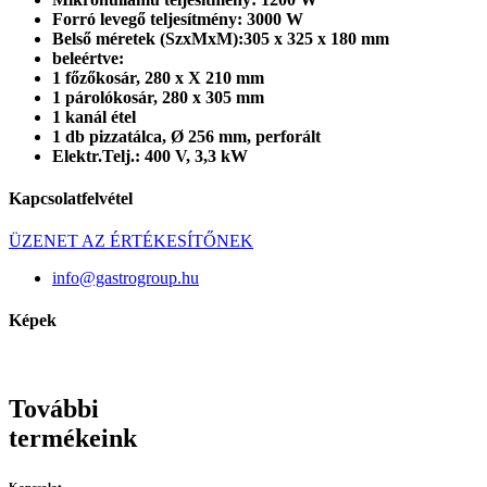
Forró levegő teljesítmény: 3000 W
Belső méretek (SzxMxM):305 x 325 x 180 mm
beleértve:
1 főzőkosár, 280 x X 210 mm
1 párolókosár, 280 x 305 mm
1 kanál étel
1 db pizzatálca, Ø 256 mm, perforált
Elektr.Telj.: 400 V, 3,3 kW
Kapcsolatfelvétel
ÜZENET AZ ÉRTÉKESÍTŐNEK
info@gastrogroup.hu
Képek
További
termékeink