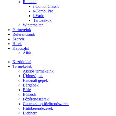
Rational
i-Combi Classic
i-Combi Pro
i-Vario
Tartozékok
Winterhalter
Partnereink
Referenciáink
Szerviz
Hírek
Kapcsolat
Állás
Kezdőoldal
Termékeink
Akciós termékeink
Újdonságok
Használt gépek
Bárgépek
Büfé
Bútorok
Főzőrendszerek
Gastro-shop főzőrendszerek
Hűtőberendezések
Liebherr