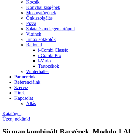
Kocsik
Konyhai kisgépek
Mosogatógépek
Önkiszolgálás
Pizza
Saláta és melegentartópult
Vitrinek
Irinox sokkolók
Rational
i-Combi Classic
i-Combi Pro
i-Vario
Tartozékok
Winterhalter
Partnereink
Referenciáink
Szerviz
Hírek
Kapcsolat
Állás
Katalógus
Üzenj nekünk!
Sirman kombinált Bargépek, Modulo 1 Al