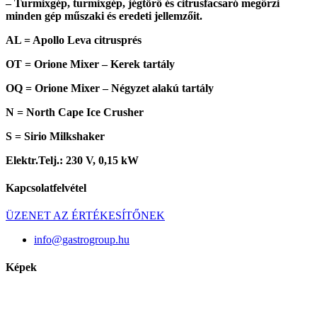
– Turmixgép, turmixgép, jégtörő és citrusfacsaró megőrzi
minden gép műszaki és eredeti jellemzőit.
AL = Apollo Leva citrusprés
OT = Orione Mixer – Kerek tartály
OQ = Orione Mixer – Négyzet alakú tartály
N = North Cape Ice Crusher
S = Sirio Milkshaker
Elektr.Telj.: 230 V, 0,15 kW
Kapcsolatfelvétel
ÜZENET AZ ÉRTÉKESÍTŐNEK
info@gastrogroup.hu
Képek