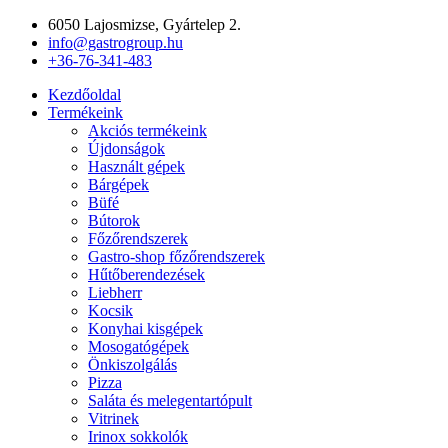
Ugrás
6050 Lajosmizse, Gyártelep 2.
a
info@gastrogroup.hu
tartalomhoz
+36-76-341-483
Kezdőoldal
Termékeink
Akciós termékeink
Újdonságok
Használt gépek
Bárgépek
Büfé
Bútorok
Főzőrendszerek
Gastro-shop főzőrendszerek
Hűtőberendezések
Liebherr
Kocsik
Konyhai kisgépek
Mosogatógépek
Önkiszolgálás
Pizza
Saláta és melegentartópult
Vitrinek
Irinox sokkolók