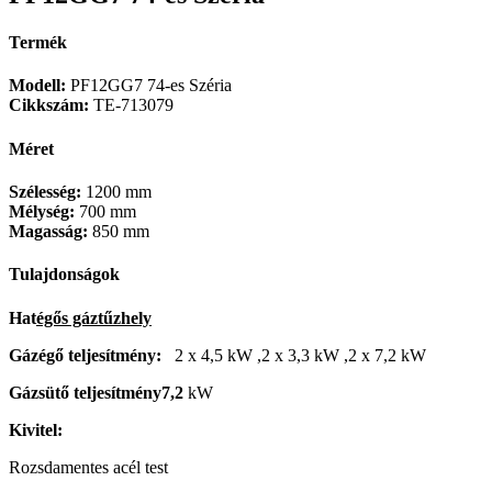
Termék
Modell:
PF12GG7 74-es Széria
Cikkszám:
TE-713079
Méret
Szélesség:
1200 mm
Mélység:
700 mm
Magasság:
850 mm
Tulajdonságok
Hat
égős gáztűzhely
Gázégő teljesítmény:
2 x 4,5 kW ,2 x 3,3 kW ,2 x 7,2 kW
Gázsütő
teljesítmény7,2
kW
Kivitel:
Rozsdamentes acél test