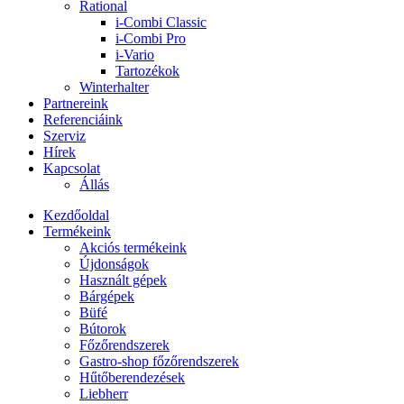
Rational
i-Combi Classic
i-Combi Pro
i-Vario
Tartozékok
Winterhalter
Partnereink
Referenciáink
Szerviz
Hírek
Kapcsolat
Állás
Kezdőoldal
Termékeink
Akciós termékeink
Újdonságok
Használt gépek
Bárgépek
Büfé
Bútorok
Főzőrendszerek
Gastro-shop főzőrendszerek
Hűtőberendezések
Liebherr