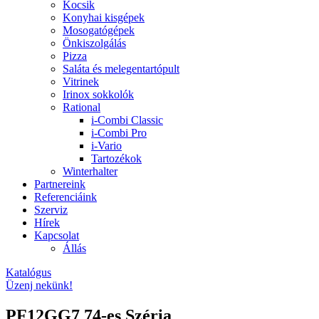
Kocsik
Konyhai kisgépek
Mosogatógépek
Önkiszolgálás
Pizza
Saláta és melegentartópult
Vitrinek
Irinox sokkolók
Rational
i-Combi Classic
i-Combi Pro
i-Vario
Tartozékok
Winterhalter
Partnereink
Referenciáink
Szerviz
Hírek
Kapcsolat
Állás
Katalógus
Üzenj nekünk!
PF12GG7 74-es Széria