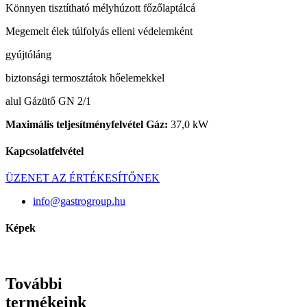
Könnyen tisztítható mélyhúzott főzőlaptálcá
Megemelt élek túlfolyás elleni védelemként
gyújtóláng
biztonsági termosztátok hőelemekkel
alul Gázütő GN 2/1
Maximális teljesítményfelvétel Gáz:
37,0 kW
Kapcsolatfelvétel
ÜZENET AZ ÉRTÉKESÍTŐNEK
info@gastrogroup.hu
Képek
További
termékeink