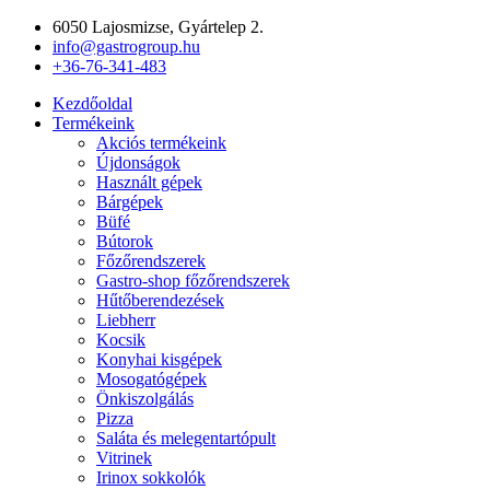
Ugrás
6050 Lajosmizse, Gyártelep 2.
a
info@gastrogroup.hu
tartalomhoz
+36-76-341-483
Kezdőoldal
Termékeink
Akciós termékeink
Újdonságok
Használt gépek
Bárgépek
Büfé
Bútorok
Főzőrendszerek
Gastro-shop főzőrendszerek
Hűtőberendezések
Liebherr
Kocsik
Konyhai kisgépek
Mosogatógépek
Önkiszolgálás
Pizza
Saláta és melegentartópult
Vitrinek
Irinox sokkolók