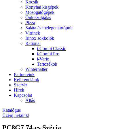
Kocsik
Konyhai kisgépek
Mosogatógépek
Önkiszolgálás
Pizza
Saláta és melegentartópult
Vitrinek
Irinox sokkolók
Rational
i-Combi Classic
i-Combi Pro
i-Vario
Tartozékok
Winterhalter
Partnereink
Referenciáink
Szerviz
Hírek
Kapcsolat
Állás
Katalógus
Üzenj nekünk!
PC8G7 74-es Széria