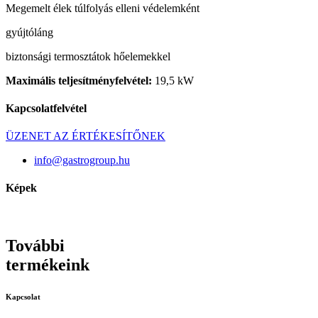
Megemelt élek túlfolyás elleni védelemként
gyújtóláng
biztonsági termosztátok hőelemekkel
Maximális teljesítményfelvétel:
19,5 kW
Kapcsolatfelvétel
ÜZENET AZ ÉRTÉKESÍTŐNEK
info@gastrogroup.hu
Képek
További
termékeink
Kapcsolat