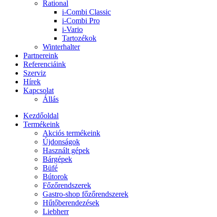
Rational
i-Combi Classic
i-Combi Pro
i-Vario
Tartozékok
Winterhalter
Partnereink
Referenciáink
Szerviz
Hírek
Kapcsolat
Állás
Kezdőoldal
Termékeink
Akciós termékeink
Újdonságok
Használt gépek
Bárgépek
Büfé
Bútorok
Főzőrendszerek
Gastro-shop főzőrendszerek
Hűtőberendezések
Liebherr