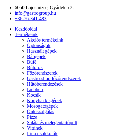
Ugrás
6050 Lajosmizse, Gyártelep 2.
a
info@gastrogroup.hu
tartalomhoz
+36-76-341-483
Kezdőoldal
Termékeink
Akciós termékeink
Újdonságok
Használt gépek
Bárgépek
Büfé
Bútorok
Főzőrendszerek
Gastro-shop főzőrendszerek
Hűtőberendezések
Liebherr
Kocsik
Konyhai kisgépek
Mosogatógépek
Önkiszolgálás
Pizza
Saláta és melegentartópult
Vitrinek
Irinox sokkolók