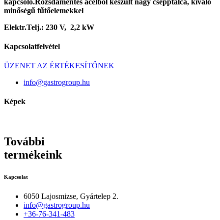
kapcsoló.Rozsdamentes acélból készült nagy csepptálca, kiváló
minőségű fűtőelemekkel
Elektr.Telj.: 230 V, 2,2 kW
Kapcsolatfelvétel
ÜZENET AZ ÉRTÉKESÍTŐNEK
info@gastrogroup.hu
Képek
További
termékeink
Kapcsolat
6050 Lajosmizse, Gyártelep 2.
info@gastrogroup.hu
+36-76-341-483