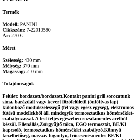
Termék
Modell:
PANINI
Cikkszám:
7-22013580
Ár:
270 €
Méret
Szélesség:
430 mm
Mélység:
370 mm
Magasság:
210 mm
Tulajdonságok
Felület: bordazott/bordazott.Kontakt panini grill sorozatunk
sima, barázdált vagy kevert főzőfelületű (öntöttvas lap)
különböző modulszélességű (fél vagy egész egység), elektromos
fűtésű modellekből áll, mindegyik termosztatikus hőmérséklet-
szabályozással. A test teljes egészében rozsdamentes acélból
készül. Ellenállás,Zsírgyűjtő tálca, EGO termosztát, BE/KI
kapcsoló, termosztatikus hőmérséklet szabályzó.Könnyű
kezelhetőség, masszív fogantyú, fröccsenésmentes BE/KI