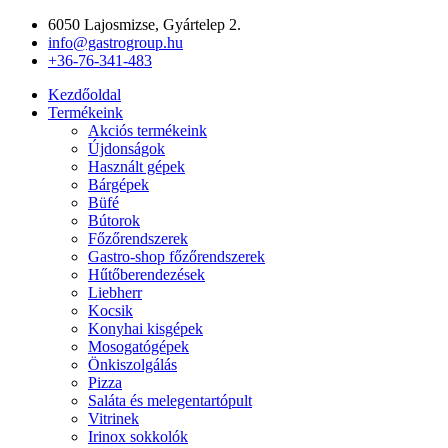
Ugrás
6050 Lajosmizse, Gyártelep 2.
a
info@gastrogroup.hu
tartalomhoz
+36-76-341-483
Kezdőoldal
Termékeink
Akciós termékeink
Újdonságok
Használt gépek
Bárgépek
Büfé
Bútorok
Főzőrendszerek
Gastro-shop főzőrendszerek
Hűtőberendezések
Liebherr
Kocsik
Konyhai kisgépek
Mosogatógépek
Önkiszolgálás
Pizza
Saláta és melegentartópult
Vitrinek
Irinox sokkolók