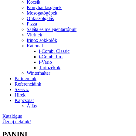
Kocsik
Konyhai kisgépek
Mosogatógépek
Önkiszolgálás
Pizza
Saláta és melegentartópult
Vitrinek
Irinox sokkolók
Rational
i-Combi Classic
i-Combi Pro
i-Vario
Tartozékok
Winterhalter
Partnereink
Referenciáink
Szerviz
Hírek
Kapcsolat
Állás
Katalógus
Üzenj nekünk!
PANINI