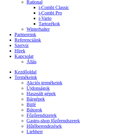
Rational
i-Combi Classic
i-Combi Pro
i-Vario
Tartozékok
Winterhalter
Partnereink
Referenciáink
Szerviz
Hírek
Kapcsolat
Állás
Kezdőoldal
Termékeink
Akciós termékeink
Újdonságok
Használt gépek
Bárgépek
Büfé
Bútorok
Főzőrendszerek
Gastro-shop főzőrendszerek
Hűtőberendezések
Liebherr