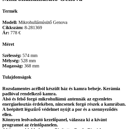
Termék
Modell:
Mikrohullámúsütő Genova
Cikkszám:
8-281369
Ár:
778 €
Méret
Szélesség:
574 mm
Mélység:
528 mm
Magasság:
368 mm
Tulajdonságok
Rozsdamentes acélból készült ház és kamra belseje. Kerámia
padlóval rendelkező kamra.
Alsó és felső forgó mikrohullámú antennák az egyenletes
energiaelosztás érdekében, nincsenek forgó részek a kamrában.
A beépített légszűrő védelmet nyújt a por és a szennyeződés
ellen.
Könnyen leolvasható kezelőpanel, válassza ki a kívánt
programot az érintőpanelen.