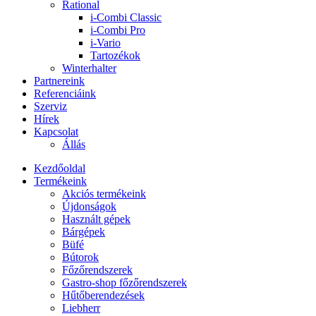
Rational
i-Combi Classic
i-Combi Pro
i-Vario
Tartozékok
Winterhalter
Partnereink
Referenciáink
Szerviz
Hírek
Kapcsolat
Állás
Kezdőoldal
Termékeink
Akciós termékeink
Újdonságok
Használt gépek
Bárgépek
Büfé
Bútorok
Főzőrendszerek
Gastro-shop főzőrendszerek
Hűtőberendezések
Liebherr