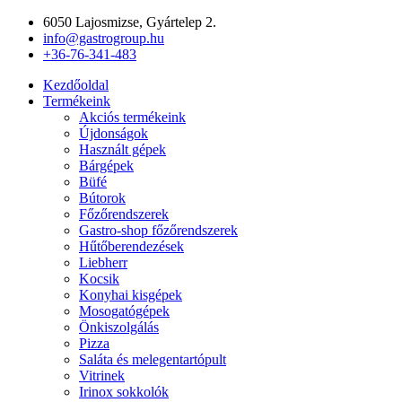
Ugrás
6050 Lajosmizse, Gyártelep 2.
a
info@gastrogroup.hu
tartalomhoz
+36-76-341-483
Kezdőoldal
Termékeink
Akciós termékeink
Újdonságok
Használt gépek
Bárgépek
Büfé
Bútorok
Főzőrendszerek
Gastro-shop főzőrendszerek
Hűtőberendezések
Liebherr
Kocsik
Konyhai kisgépek
Mosogatógépek
Önkiszolgálás
Pizza
Saláta és melegentartópult
Vitrinek
Irinox sokkolók