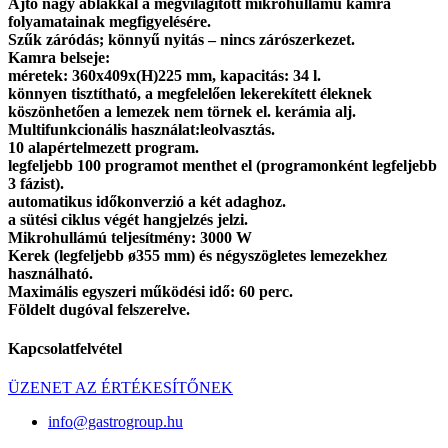
Ajtó nagy ablakkal a megvilágított mikrohullámú kamra
folyamatainak megfigyelésére.
Szűk záródás; könnyű nyitás – nincs zárószerkezet.
Kamra belseje:
méretek: 360x409x(H)225 mm, kapacitás: 34 l.
könnyen tisztítható, a megfelelően lekerekített éleknek
köszönhetően a lemezek nem törnek el. kerámia alj.
Multifunkcionális használat:leolvasztás.
10 alapértelmezett program.
legfeljebb 100 programot menthet el (programonként legfeljebb
3 fázist).
automatikus időkonverzió a két adaghoz.
a sütési ciklus végét hangjelzés jelzi.
Mikrohullámú teljesítmény: 3000 W
Kerek (legfeljebb ø355 mm) és négyszögletes lemezekhez
használható.
Maximális egyszeri működési idő: 60 perc.
Földelt dugóval felszerelve.
Kapcsolatfelvétel
ÜZENET AZ ÉRTÉKESÍTŐNEK
info@gastrogroup.hu