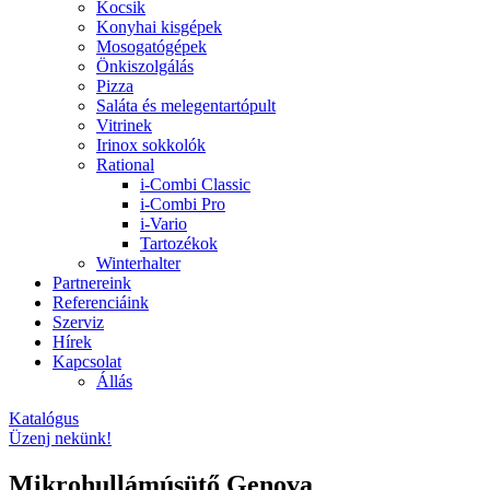
Kocsik
Konyhai kisgépek
Mosogatógépek
Önkiszolgálás
Pizza
Saláta és melegentartópult
Vitrinek
Irinox sokkolók
Rational
i-Combi Classic
i-Combi Pro
i-Vario
Tartozékok
Winterhalter
Partnereink
Referenciáink
Szerviz
Hírek
Kapcsolat
Állás
Katalógus
Üzenj nekünk!
Mikrohullámúsütő Genova