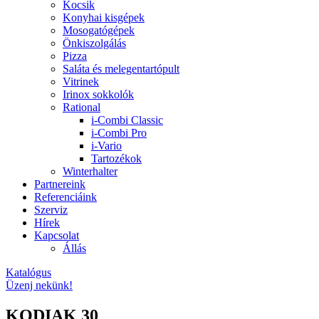
Kocsik
Konyhai kisgépek
Mosogatógépek
Önkiszolgálás
Pizza
Saláta és melegentartópult
Vitrinek
Irinox sokkolók
Rational
i-Combi Classic
i-Combi Pro
i-Vario
Tartozékok
Winterhalter
Partnereink
Referenciáink
Szerviz
Hírek
Kapcsolat
Állás
Katalógus
Üzenj nekünk!
KODIAK 30