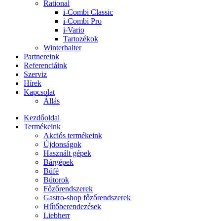
Rational
i-Combi Classic
i-Combi Pro
i-Vario
Tartozékok
Winterhalter
Partnereink
Referenciáink
Szerviz
Hírek
Kapcsolat
Állás
Kezdőoldal
Termékeink
Akciós termékeink
Újdonságok
Használt gépek
Bárgépek
Büfé
Bútorok
Főzőrendszerek
Gastro-shop főzőrendszerek
Hűtőberendezések
Liebherr