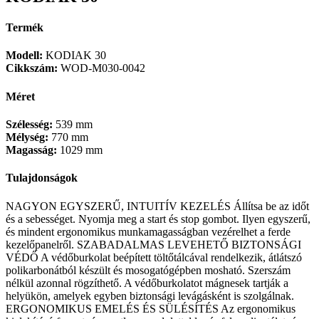
Termék
Modell:
KODIAK 30
Cikkszám:
WOD-M030-0042
Méret
Szélesség:
539 mm
Mélység:
770 mm
Magasság:
1029 mm
Tulajdonságok
NAGYON EGYSZERŰ, INTUITÍV KEZELÉS Állítsa be az időt
és a sebességet. Nyomja meg a start és stop gombot. Ilyen egyszerű,
és mindent ergonomikus munkamagasságban vezérelhet a ferde
kezelőpanelről. SZABADALMAS LEVEHETŐ BIZTONSÁGI
VÉDŐ A védőburkolat beépített töltőtálcával rendelkezik, átlátszó
polikarbonátból készült és mosogatógépben mosható. Szerszám
nélkül azonnal rögzíthető. A védőburkolatot mágnesek tartják a
helyükön, amelyek egyben biztonsági levágásként is szolgálnak.
ERGONOMIKUS EMELÉS ÉS SÜLÉSÍTÉS Az ergonomikus