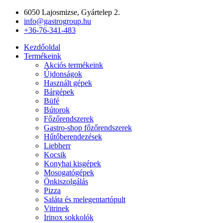
Ugrás
6050 Lajosmizse, Gyártelep 2.
a
info@gastrogroup.hu
tartalomhoz
+36-76-341-483
Kezdőoldal
Termékeink
Akciós termékeink
Újdonságok
Használt gépek
Bárgépek
Büfé
Bútorok
Főzőrendszerek
Gastro-shop főzőrendszerek
Hűtőberendezések
Liebherr
Kocsik
Konyhai kisgépek
Mosogatógépek
Önkiszolgálás
Pizza
Saláta és melegentartópult
Vitrinek
Irinox sokkolók