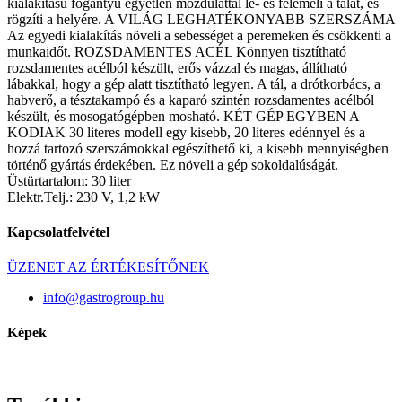
kialakítású fogantyú egyetlen mozdulattal le- és felemeli a tálat, és
rögzíti a helyére. A VILÁG LEGHATÉKONYABB SZERSZÁMA
Az egyedi kialakítás növeli a sebességet a peremeken és csökkenti a
munkaidőt. ROZSDAMENTES ACÉL Könnyen tisztítható
rozsdamentes acélból készült, erős vázzal és magas, állítható
lábakkal, hogy a gép alatt tisztítható legyen. A tál, a drótkorbács, a
habverő, a tésztakampó és a kaparó szintén rozsdamentes acélból
készült, és mosogatógépben mosható. KÉT GÉP EGYBEN A
KODIAK 30 literes modell egy kisebb, 20 literes edénnyel és a
hozzá tartozó szerszámokkal egészíthető ki, a kisebb mennyiségben
történő gyártás érdekében. Ez növeli a gép sokoldalúságát.
Üstürtartalom: 30 liter
Elektr.Telj.: 230 V, 1,2 kW
Kapcsolatfelvétel
ÜZENET AZ ÉRTÉKESÍTŐNEK
info@gastrogroup.hu
Képek