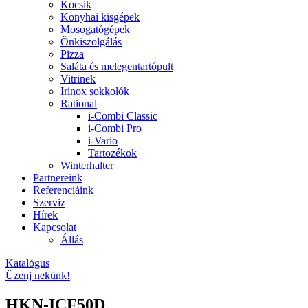
Kocsik
Konyhai kisgépek
Mosogatógépek
Önkiszolgálás
Pizza
Saláta és melegentartópult
Vitrinek
Irinox sokkolók
Rational
i-Combi Classic
i-Combi Pro
i-Vario
Tartozékok
Winterhalter
Partnereink
Referenciáink
Szerviz
Hírek
Kapcsolat
Állás
Katalógus
Üzenj nekünk!
HKN-ICF50D