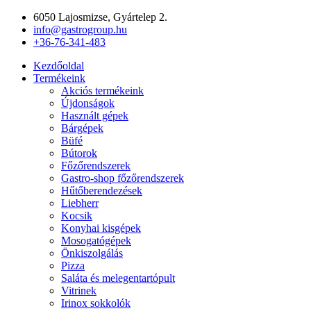
Ugrás
6050 Lajosmizse, Gyártelep 2.
a
info@gastrogroup.hu
tartalomhoz
+36-76-341-483
Kezdőoldal
Termékeink
Akciós termékeink
Újdonságok
Használt gépek
Bárgépek
Büfé
Bútorok
Főzőrendszerek
Gastro-shop főzőrendszerek
Hűtőberendezések
Liebherr
Kocsik
Konyhai kisgépek
Mosogatógépek
Önkiszolgálás
Pizza
Saláta és melegentartópult
Vitrinek
Irinox sokkolók