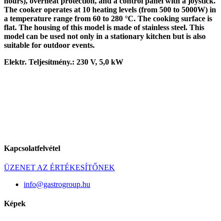
hours), overheat protection, and a control panel with a joystick.
The cooker operates at 10 heating levels (from 500 to 5000W) in
a temperature range from 60 to 280 °C. The cooking surface is
flat. The housing of this model is made of stainless steel. This
model can be used not only in a stationary kitchen but is also
suitable for outdoor events.
Elektr. Teljesítmény.: 230 V, 5,0 kW
Kapcsolatfelvétel
ÜZENET AZ ÉRTÉKESÍTŐNEK
info@gastrogroup.hu
Képek