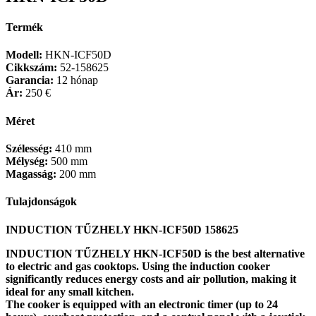
Termék
Modell:
HKN-ICF50D
Cikkszám:
52-158625
Garancia:
12 hónap
Ár:
250 €
Méret
Szélesség:
410 mm
Mélység:
500 mm
Magasság:
200 mm
Tulajdonságok
INDUCTION TŰZHELY HKN-ICF50D
158625
INDUCTION TŰZHELY HKN-ICF50D is the best alternative
to electric and gas cooktops. Using the induction cooker
significantly reduces energy costs and air pollution, making it
ideal for any small kitchen.
The cooker is equipped with an electronic timer (up to 24