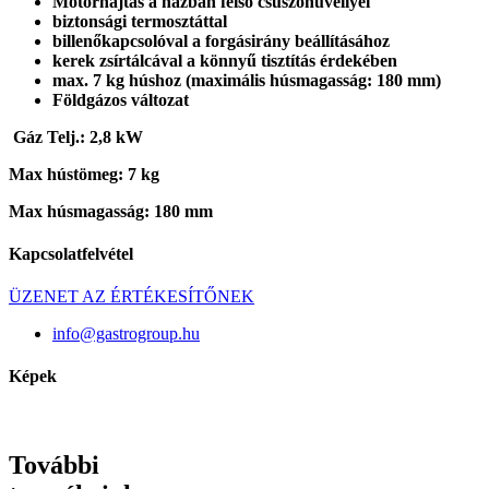
Motorhajtás a házban felső csúszóhüvellyel
biztonsági termosztáttal
billenőkapcsolóval a forgásirány beállításához
kerek zsírtálcával a könnyű tisztítás érdekében
max. 7 kg húshoz (maximális húsmagasság: 180 mm)
Földgázos változat
Gáz Telj.: 2,8 kW
Max hústömeg: 7 kg
Max húsmagasság: 180 mm
Kapcsolatfelvétel
ÜZENET AZ ÉRTÉKESÍTŐNEK
info@gastrogroup.hu
Képek
További