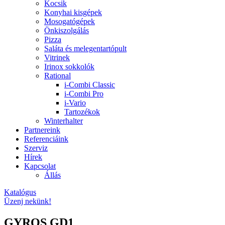
Kocsik
Konyhai kisgépek
Mosogatógépek
Önkiszolgálás
Pizza
Saláta és melegentartópult
Vitrinek
Irinox sokkolók
Rational
i-Combi Classic
i-Combi Pro
i-Vario
Tartozékok
Winterhalter
Partnereink
Referenciáink
Szerviz
Hírek
Kapcsolat
Állás
Katalógus
Üzenj nekünk!
GYROS GD1