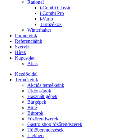
Rational
i-Combi Classic
i-Combi Pro
i-Vario
Tartozékok
Winterhalter
Partnereink
Referenciáink
Szerviz
Hírek
Kapcsolat
Állás
Kezdőoldal
Termékeink
Akciós termékeink
Újdonságok
Használt gépek
Bárgépek
Büfé
Bútorok
Főzőrendszerek
Gastro-shop főzőrendszerek
Hűtőberendezések
Liebherr