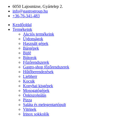
Ugrás
6050 Lajosmizse, Gyártelep 2.
a
info@gastrogroup.hu
tartalomhoz
+36-76-341-483
Kezdőoldal
Termékeink
Akciós termékeink
Újdonságok
Használt gépek
Bárgépek
Büfé
Bútorok
Főzőrendszerek
Gastro-shop főzőrendszerek
Hűtőberendezések
Liebherr
Kocsik
Konyhai kisgépek
Mosogatógépek
Önkiszolgálás
Pizza
Saláta és melegentartópult
Vitrinek
Irinox sokkolók