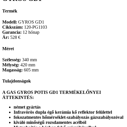
Termék
Modell:
GYROS GD1
Cikkszám:
120-PG1103
Garancia:
12 hónap
Ár:
528 €
Méret
Szélesség:
340 mm
Mélység:
420 mm
Magasság:
605 mm
Tulajdonságok
A GAS GYROS POTIS GD1 TERMÉKELŐNYEI
ÁTTEKINTÉS:
német gyártás
Infravörös dupla égő kerámia kő reflektor felülettel
fokozatmentes hőmérséklet-szabályozás gázszabályozóval
kiváló minőségű rozsdamentes acélból