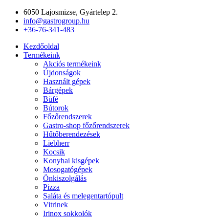
Ugrás
6050 Lajosmizse, Gyártelep 2.
a
info@gastrogroup.hu
tartalomhoz
+36-76-341-483
Kezdőoldal
Termékeink
Akciós termékeink
Újdonságok
Használt gépek
Bárgépek
Büfé
Bútorok
Főzőrendszerek
Gastro-shop főzőrendszerek
Hűtőberendezések
Liebherr
Kocsik
Konyhai kisgépek
Mosogatógépek
Önkiszolgálás
Pizza
Saláta és melegentartópult
Vitrinek
Irinox sokkolók