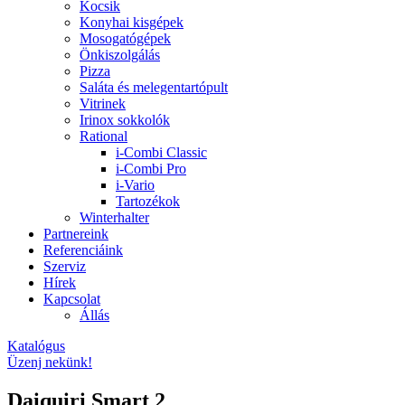
Kocsik
Konyhai kisgépek
Mosogatógépek
Önkiszolgálás
Pizza
Saláta és melegentartópult
Vitrinek
Irinox sokkolók
Rational
i-Combi Classic
i-Combi Pro
i-Vario
Tartozékok
Winterhalter
Partnereink
Referenciáink
Szerviz
Hírek
Kapcsolat
Állás
Katalógus
Üzenj nekünk!
Daiquiri Smart 2