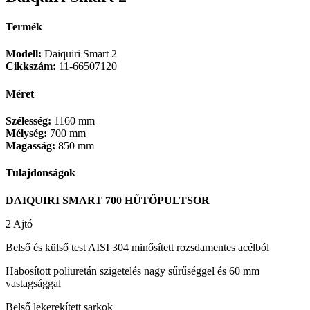
Termék
Modell:
Daiquiri Smart 2
Cikkszám:
11-66507120
Méret
Szélesség:
1160 mm
Mélység:
700 mm
Magasság:
850 mm
Tulajdonságok
DAIQUIRI SMART 700 HŰTŐPULTSOR
2 Ajtó
Belső és külső test AISI 304 minősített rozsdamentes acélból
Habosított poliuretán szigetelés nagy sűrűséggel és 60 mm
vastagsággal
Belső lekerekített sarkok