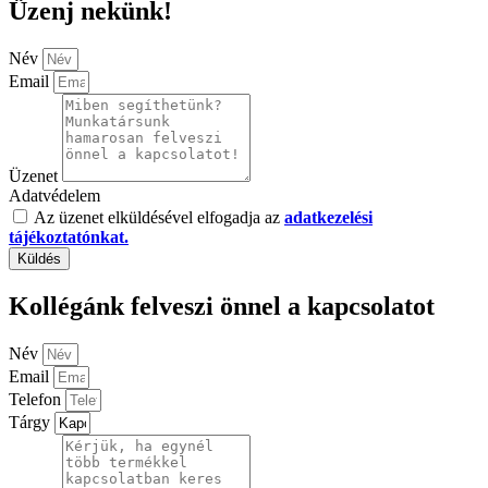
Üzenj nekünk!
Név
Email
Üzenet
Adatvédelem
Az üzenet elküldésével elfogadja az
adatkezelési
tájékoztatónkat.
Küldés
Kollégánk felveszi önnel a kapcsolatot
Név
Email
Telefon
Tárgy