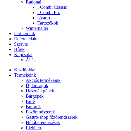
Rational
i-Combi Classic
i-Combi Pro
i-Vario
Tartozékok
Winterhalter
Partnereink
Referenciáink
Szerviz
Hírek
Kapcsolat
Állás
Kezdőoldal
Termékeink
Akciós termékeink
Újdonságok
Használt gépek
Bárgépek
Büfé
Bútorok
Főzőrendszerek
Gastro-shop főzőrendszerek
Hűtőberendezések
Liebherr