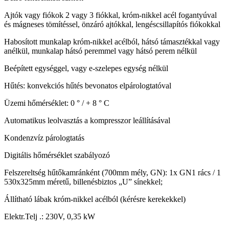
Ajtók vagy fiókok 2 vagy 3 fiókkal, króm-nikkel acél fogantyúval
és mágneses tömítéssel, önzáró ajtókkal, lengéscsillapítós fiókokkal
Habosított munkalap króm-nikkel acélból, hátsó támasztékkal vagy
anélkül, munkalap hátsó peremmel vagy hátsó perem nélkül
Beépített egységgel, vagy e-szelepes egység nélkül
Hűtés: konvekciós hűtés bevonatos elpárologtatóval
Üzemi hőmérséklet: 0 ° / + 8 ° C
Automatikus leolvasztás a kompresszor leállításával
Kondenzvíz párologtatás
Digitális hőmérséklet szabályozó
Felszereltség hűtőkamránként (700mm mély, GN): 1x GN1 rács / 1
530x325mm méretű, billenésbiztos „U” sínekkel;
Állítható lábak króm-nikkel acélból (kérésre kerekekkel)
Elektr.Telj .: 230V, 0,35 kW