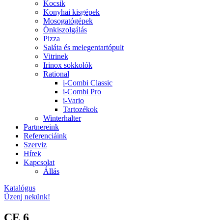
Kocsik
Konyhai kisgépek
Mosogatógépek
Önkiszolgálás
Pizza
Saláta és melegentartópult
Vitrinek
Irinox sokkolók
Rational
i-Combi Classic
i-Combi Pro
i-Vario
Tartozékok
Winterhalter
Partnereink
Referenciáink
Szerviz
Hírek
Kapcsolat
Állás
Katalógus
Üzenj nekünk!
CE 6