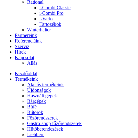
Rational
i-Combi Classic
i-Combi Pro
i-Vario
Tartozékok
Winterhalter
Partnereink
Referenciáink
Szerviz
Hírek
Kapcsolat
Állás
Kezdőoldal
Termékeink
Akciós termékeink
Újdonságok
Használt gépek
Bárgépek
Büfé
Bútorok
Főzőrendszerek
Gastro-shop főzőrendszerek
Hűtőberendezések
Liebherr