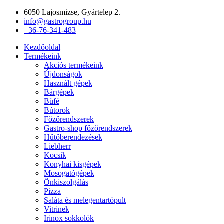
Ugrás
6050 Lajosmizse, Gyártelep 2.
a
info@gastrogroup.hu
tartalomhoz
+36-76-341-483
Kezdőoldal
Termékeink
Akciós termékeink
Újdonságok
Használt gépek
Bárgépek
Büfé
Bútorok
Főzőrendszerek
Gastro-shop főzőrendszerek
Hűtőberendezések
Liebherr
Kocsik
Konyhai kisgépek
Mosogatógépek
Önkiszolgálás
Pizza
Saláta és melegentartópult
Vitrinek
Irinox sokkolók