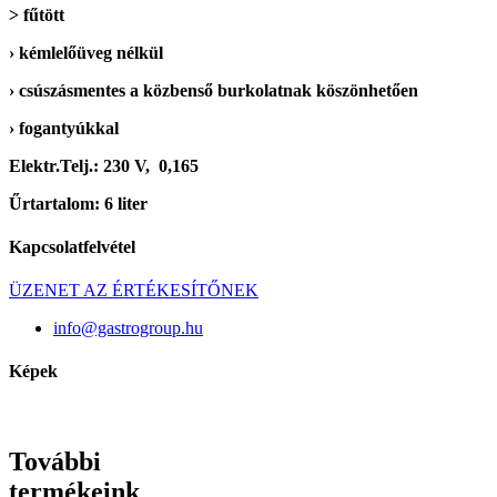
> fűtött
› kémlelőüveg nélkül
› csúszásmentes a közbenső burkolatnak köszönhetően
› fogantyúkkal
Elektr.Telj.: 230 V, 0,165
Űrtartalom: 6 liter
Kapcsolatfelvétel
ÜZENET AZ ÉRTÉKESÍTŐNEK
info@gastrogroup.hu
Képek
További
termékeink