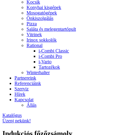
Kocsik
Konyhai kisgépek
Mosogatógépek
Önkiszolgálás
Pizza
Saláta és melegentartópult
Vitrinek
Irinox sokkolók
Rational
i-Combi Classic
i-Combi Pro
i-Vario
Tartozékok
Winterhalter
Partnereink
Referenciáink
Szerviz
Hírek
Kapcsolat
Állás
Katalógus
Üzenj nekünk!
Indukciós főzőzsámoly