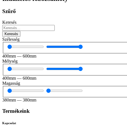
Szűrő
Keresés
Keresés
Szélesség
400
mm
—
600
mm
Mélység
400
mm
—
600
mm
Magasság
380
mm
—
380
mm
Termékeink
Kapcsolat