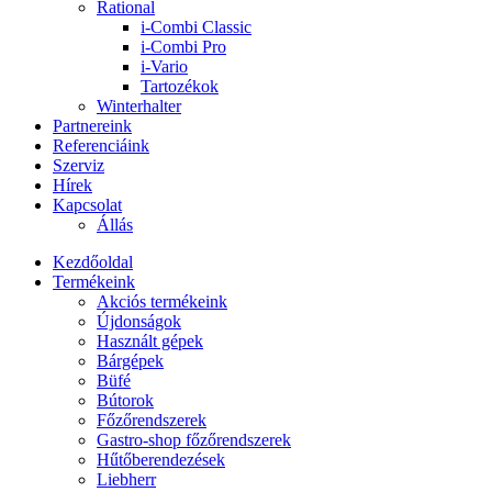
Rational
i-Combi Classic
i-Combi Pro
i-Vario
Tartozékok
Winterhalter
Partnereink
Referenciáink
Szerviz
Hírek
Kapcsolat
Állás
Kezdőoldal
Termékeink
Akciós termékeink
Újdonságok
Használt gépek
Bárgépek
Büfé
Bútorok
Főzőrendszerek
Gastro-shop főzőrendszerek
Hűtőberendezések
Liebherr