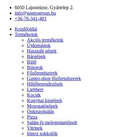
Ugrás
6050 Lajosmizse, Gyártelep 2.
a
info@gastrogroup.hu
tartalomhoz
+36-76-341-483
Kezdőoldal
Termékeink
Akciós termékeink
Újdonságok
Használt gépek
Bárgépek
Büfé
Bútorok
Főzőrendszerek
Gastro-shop főzőrendszerek
Hűtőberendezések
Liebherr
Kocsik
Konyhai kisgépek
Mosogatógépek
Önkiszolgálás
Pizza
Saláta és melegentartópult
Vitrinek
Irinox sokkolók