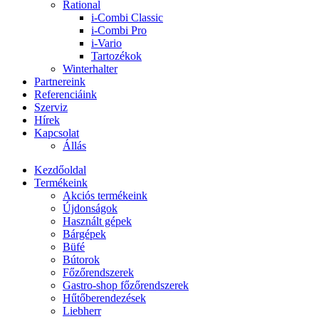
Rational
i-Combi Classic
i-Combi Pro
i-Vario
Tartozékok
Winterhalter
Partnereink
Referenciáink
Szerviz
Hírek
Kapcsolat
Állás
Kezdőoldal
Termékeink
Akciós termékeink
Újdonságok
Használt gépek
Bárgépek
Büfé
Bútorok
Főzőrendszerek
Gastro-shop főzőrendszerek
Hűtőberendezések
Liebherr