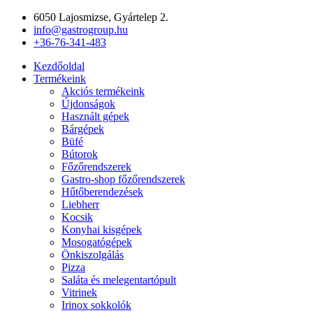
Ugrás
6050 Lajosmizse, Gyártelep 2.
a
info@gastrogroup.hu
tartalomhoz
+36-76-341-483
Kezdőoldal
Termékeink
Akciós termékeink
Újdonságok
Használt gépek
Bárgépek
Büfé
Bútorok
Főzőrendszerek
Gastro-shop főzőrendszerek
Hűtőberendezések
Liebherr
Kocsik
Konyhai kisgépek
Mosogatógépek
Önkiszolgálás
Pizza
Saláta és melegentartópult
Vitrinek
Irinox sokkolók