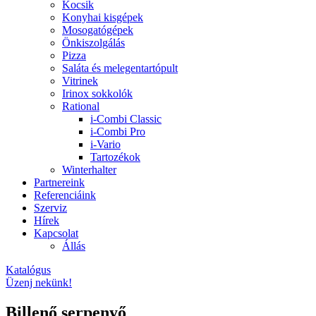
Kocsik
Konyhai kisgépek
Mosogatógépek
Önkiszolgálás
Pizza
Saláta és melegentartópult
Vitrinek
Irinox sokkolók
Rational
i-Combi Classic
i-Combi Pro
i-Vario
Tartozékok
Winterhalter
Partnereink
Referenciáink
Szerviz
Hírek
Kapcsolat
Állás
Katalógus
Üzenj nekünk!
Billenő serpenyő