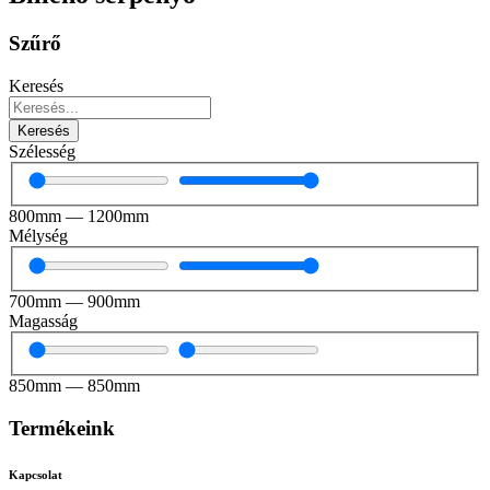
Szűrő
Keresés
Keresés
Szélesség
800
mm
—
1200
mm
Mélység
700
mm
—
900
mm
Magasság
850
mm
—
850
mm
Termékeink
Kapcsolat